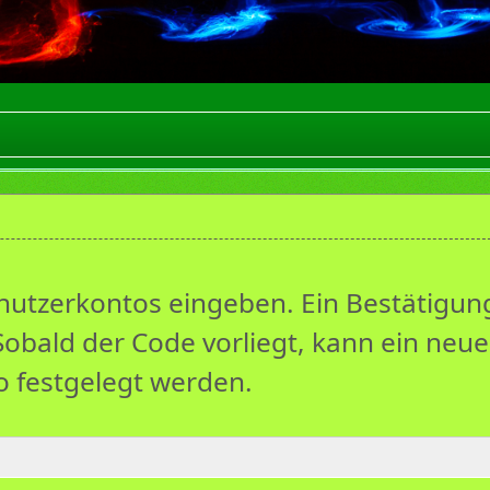
enutzerkontos eingeben. Ein Bestätigu
Sobald der Code vorliegt, kann ein neue
o festgelegt werden.