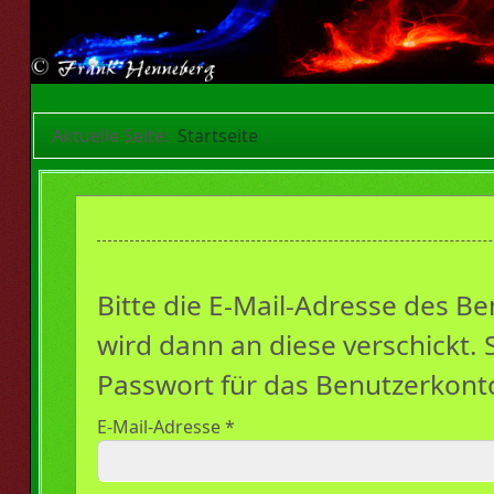
Aktuelle Seite:
Startseite
Bitte die E-Mail-Adresse des B
wird dann an diese verschickt. 
Passwort für das Benutzerkont
E-Mail-Adresse
*