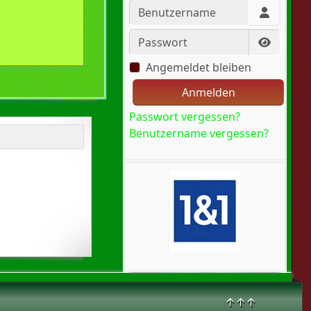
Benutzername
Passwort
Passwort
Angemeldet bleiben
Anmelden
Passwort vergessen?
Benutzername vergessen?
↑↑↑